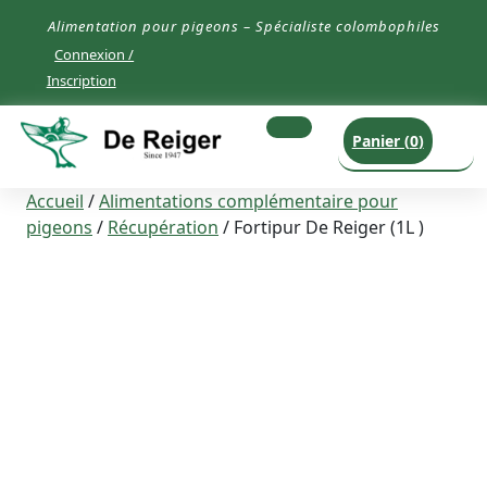
Aller
Alimentation pour pigeons – Spécialiste colombophiles
directement
Facebook
Linkedin
Connexion /
au
Inscription
contenu
Open
Panier (
0
)
Button
Accueil
/
Alimentations complémentaire pour
pigeons
/
Récupération
/ Fortipur De Reiger (1L )